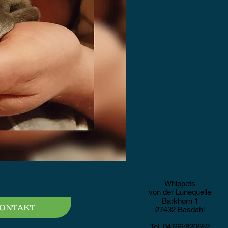
Whippets
von der Lunequelle
Barkhorn 1
ONTAKT
27432 Basdahl
Tel. 04766/820652