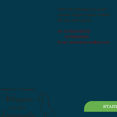
Wenn Sie Interesse an einem
unserer Welpen haben melden
Sie sich sehr gerne.
Tel. 0176/24792702
04766/820652
Email: wenkeboerner@aol.com
STAR