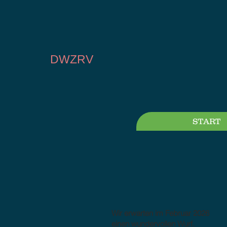
DWZRV
START
Wir erwarten im Februar 2026
einen wundervollen Wurf.